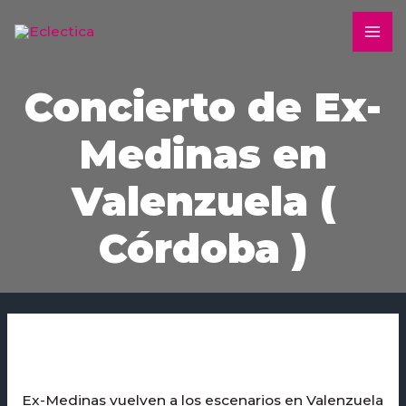
Ir
MA
al
ME
contenido
Concierto de Ex-
Medinas en
Valenzuela (
Córdoba )
Navegación
de
entradas
Ex-Medinas vuelven a los escenarios en Valenzuela